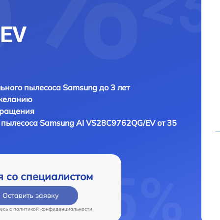
/EV
ьного пылесоса Samsung до 3 лет
 желанию
бращения
 пылесоса
Samsung AI VS28C9762QG/EV от 35
я со специалистом
Оставить заявку
есь c
политикой конфиденциальности