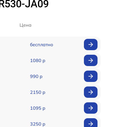
R530-JA09
Цена
бесплатно
1080 р
990 р
2150 р
1095 р
3250 р