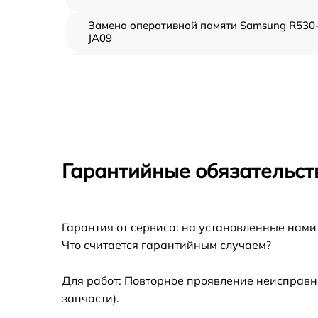
Замена оперативной памяти Samsung R530
JA09
Замена микрофона Samsung R530-JA09
Замена звуковой карты Samsung R530-JA09
Замена USB порта Samsung R530-JA09
Гарантийные обязательст
Замена материнской платы Samsung R530-
JA09
Гарантия от сервиса: на установленные нами
Замена тачпада Samsung R530-JA09
Что считается гарантийным случаем?
Замена экрана Samsung R530-JA09
Для работ: Повторное проявление неисправн
запчасти).
Замена термопасты Samsung R530-JA09