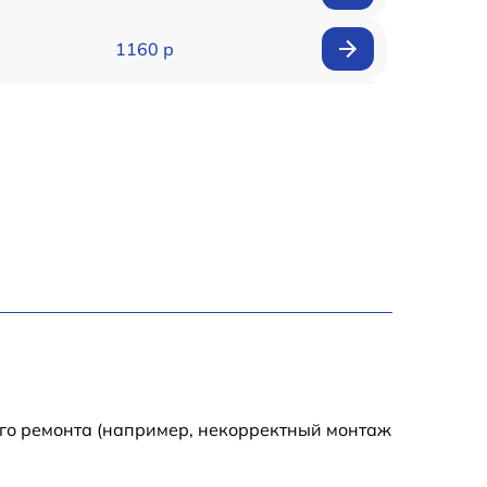
1160 р
1225 р
1500 р
1190 р
1395 р
1740 р
1490 р
ого ремонта (например, некорректный монтаж
990 р