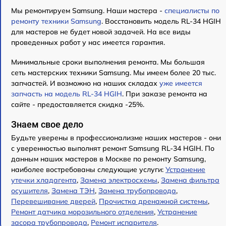
Мы ремонтируем Samsung. Наши мастера -
специалисты по
ремонту техники Samsung
. Восстановить модель RL-34 HGIH
для мастеров не будет новой задачей. На все виды
проведенных работ у нас имеется гарантия.
Минимальные сроки выполнения ремонта. Мы большая
сеть мастерских техники Samsung. Мы имеем более 20 тыс.
запчастей. И возможно на наших складах
уже имеется
запчасть на модель RL-34 HGIH
. При заказе ремонта на
сайте - предоставляется скидка -25%.
Знаем свое дело
Будьте уверены в профессионализме наших мастеров - они
с уверенностью выполнят ремонт Samsung RL-34 HGIH. По
данным наших мастеров в Москве по ремонту Samsung,
наиболее востребованы следующие услуги:
Устранение
утечки хладагента
,
Замена электросхемы
,
Замена фильтра
осушителя
,
Замена ТЭН
,
Замена трубопровода
,
Перевешивание дверей
,
Прочистка дренажной системы
,
Ремонт датчика морозильного отделения
,
Устранение
засора трубопровода
,
Ремонт испарителя
.