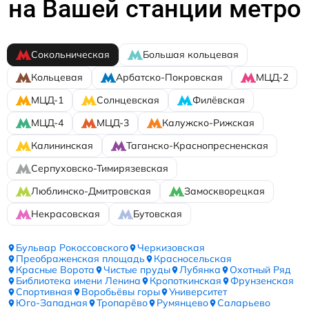
на Вашей станции метро
Сокольническая
Большая кольцевая
Кольцевая
Арбатско-Покровская
МЦД-2
МЦД-1
Солнцевская
Филёвская
МЦД-4
МЦД-3
Калужско-Рижская
Калининская
Таганско-Краснопресненская
Серпуховско-Тимирязевская
Люблинско-Дмитровская
Замоскворецкая
Некрасовская
Бутовская
Бульвар Рокоссовского
Черкизовская
Преображенская площадь
Красносельская
Красные Ворота
Чистые пруды
Лубянка
Охотный Ряд
Библиотека имени Ленина
Кропоткинская
Фрунзенская
Спортивная
Воробьёвы горы
Университет
Юго-Западная
Тропарёво
Румянцево
Саларьево